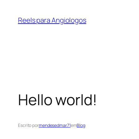
Reels para Angiologos
Hello world!
Escrito por
mendesedmar71
em
Blog